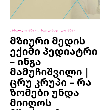
ᲡᲐᲡᲙᲝᲚᲝ ᲐᲡᲐᲙᲘ
ᲡᲙᲝᲚᲐᲛᲓᲔᲚᲘ ᲐᲡᲐᲙᲘ
ᲛᲖᲘᲣᲠᲘ ᲛᲔᲓᲘᲡ
ᲔᲥᲘᲛᲘ ᲞᲔᲓᲘᲐᲢᲠᲘ
– ᲘᲜᲒᲐ
ᲛᲐᲛᲣᲩᲘᲨᲕᲘᲚᲘ |
ᲪᲠᲣ ᲙᲠᲣᲞᲘ – ᲠᲐ
ᲖᲝᲛᲔᲑᲘ ᲣᲜᲓᲐ
ᲛᲘᲘᲦᲝᲡ