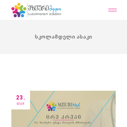
Skip
to
the
content
ᲡᲙᲝᲚᲐᲛᲓᲔᲚᲘ ᲐᲡᲐᲙᲘ
23.
MAR