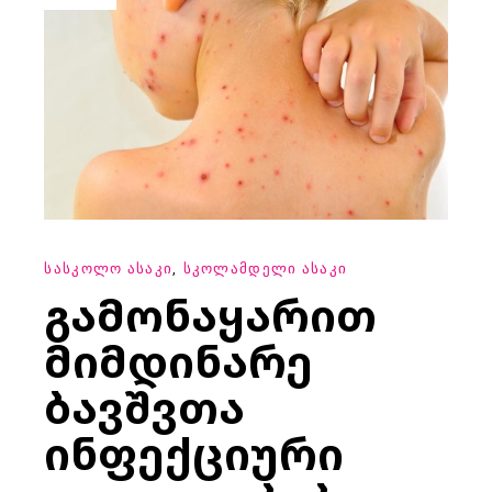
ᲡᲐᲡᲙᲝᲚᲝ ᲐᲡᲐᲙᲘ
ᲡᲙᲝᲚᲐᲛᲓᲔᲚᲘ ᲐᲡᲐᲙᲘ
ᲒᲐᲛᲝᲜᲐᲧᲐᲠᲘᲗ
ᲛᲘᲛᲓᲘᲜᲐᲠᲔ
ᲑᲐᲕᲨᲕᲗᲐ
ᲘᲜᲤᲔᲥᲪᲘᲣᲠᲘ