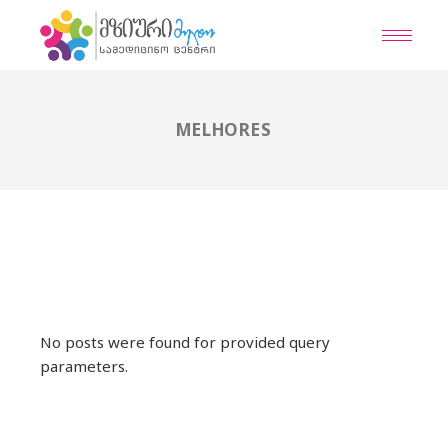
Skip
to
the
content
MELHORES
No posts were found for provided query
parameters.