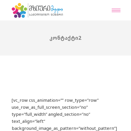
Skip
to
the
content
ᲙᲝᲜᲢᲐᲥᲢᲘ2
[vc_row css_animation=”” row_type=”row”
use_row_as_full_screen_section=”no”
type=”full_width” angled_section=”no”
text_align=”left”
background_image_as_pattern=”without_pattern”]